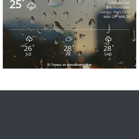
25
°
moderate rain
93% humedad
viento: 7m/s OSO
MAX 25 • MIN 25
26
28
28
°
°
°
JUE
VIE
SAB
El Tiempo de OpenWeatherMap