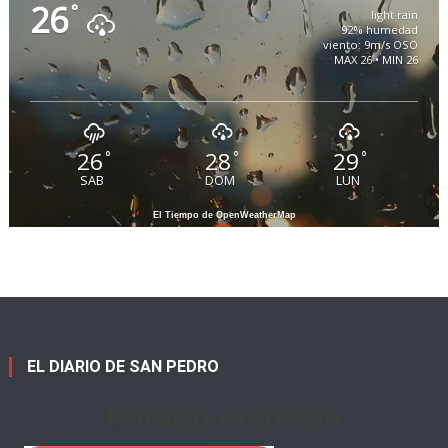
26
°
light rain
92% humedad
viento: 9m/s OSO
MAX 26 • MIN 26
26
28
29
°
°
°
SAB
DOM
LUN
El Tiempo de OpenWeatherMap
EL DIARIO DE SAN PEDRO
Horario Atención