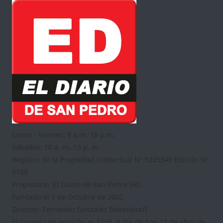
Lunes - Viernes: 9 a.m.-16 p.m.
Sábados: 10 a. m.-13 p. m.
Registro de la Propiedad Intelectual Nº 5335348 Edición Nº
6168
Propietario: El Diario de San Pedro SRL.
Fundado el 7 de Octubre de 2002
Director: Fernando González Bettendorff
El numero de emisión es 6168 al día de hoy 12 de abril de