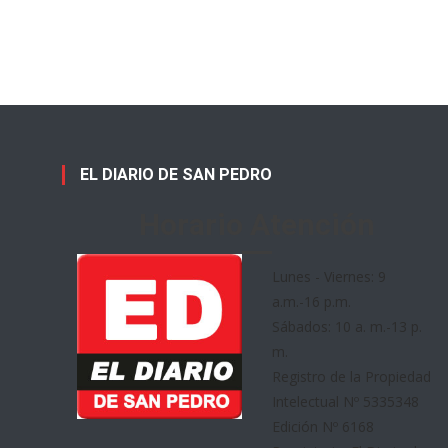
EL DIARIO DE SAN PEDRO
Horario Atención
Lunes - Viernes: 9
a.m.-16 p.m.
Sábados: 10 a. m.-13 p.
m.
Registro de la Propiedad
Intelectual Nº 5335348
Edición Nº 6168