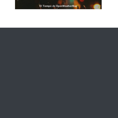
El Tiempo de OpenWeatherMap