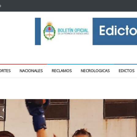
o
oticias locales y regionales
ORTES
NACIONALES
RECLAMOS
NECROLOGICAS
EDICTOS