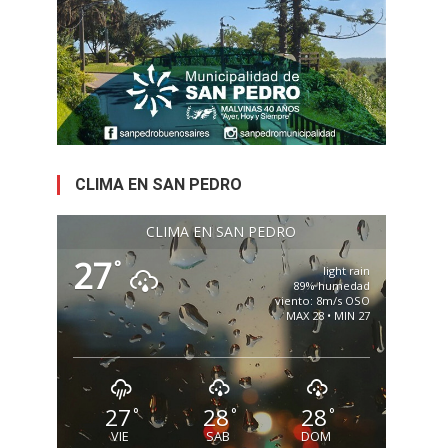
CLIMA EN SAN PEDRO
CLIMA EN SAN PEDRO
27
°
light rain
89% humedad
viento: 8m/s OSO
MAX 28 • MIN 27
27
28
28
°
°
°
VIE
SAB
DOM