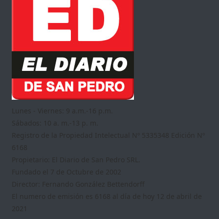
Lunes - Viernes: 9 a.m.-16 p.m.
Sábados: 10 a. m.-13 p. m.
Registro de la Propiedad Intelectual Nº 5335348 Edición Nº
6168
Propietario: El Diario de San Pedro SRL.
Fundado el 7 de Octubre de 2002
Director: Fernando González Bettendorff
El numero de emisión es 6168 al día de hoy 12 de abril de
2021