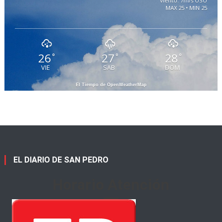
viento: 7m/s OSO
MAX 25 • MIN 25
26
27
28
°
°
°
VIE
SAB
DOM
El Tiempo de OpenWeatherMap
EL DIARIO DE SAN PEDRO
Horario Atención