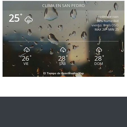
CLIMA EN SAN PEDRO
25
°
moderate rain
94% humedad
viento: 8m/s OSO
MAX 26 • MIN 25
26
28
28
°
°
°
VIE
SAB
DOM
El Tiempo de OpenWeatherMap