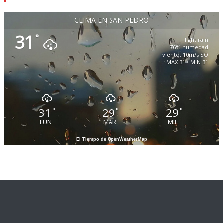
CLIMA EN SAN PEDRO
31
°
light rain
76% humedad
viento: 10m/s SO
MAX 31 • MIN 31
31
29
29
°
°
°
LUN
MAR
MIE
El Tiempo de OpenWeatherMap