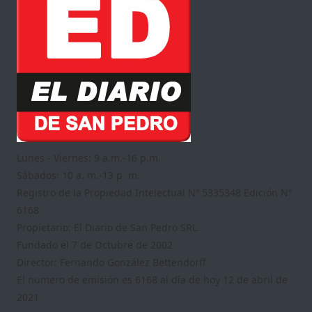
Lunes - Viernes: 9 a.m.-16 p.m.
Sábados: 10 a. m.-13 p. m.
Registro de la Propiedad Intelectual Nº 5335348 Edición Nº
6168
Propietario: El Diario de San Pedro SRL.
Fundado el 7 de Octubre de 2002
Director: Fernando González Bettendorff
El numero de emisión es 6168 al día de hoy 12 de abril de
2021