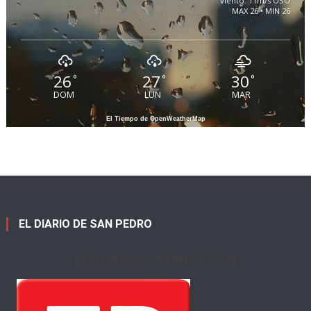
viento: 11m/s OSO
MAX 26 • MIN 26
26
27
30
°
°
°
DOM
LUN
MAR
El Tiempo de OpenWeatherMap
EL DIARIO DE SAN PEDRO
Horario Atención