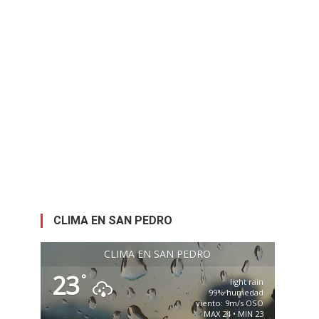
CLIMA EN SAN PEDRO
CLIMA EN SAN PEDRO
23
°
light rain
99% humedad
viento: 9m/s OSO
MAX 24 • MIN 23