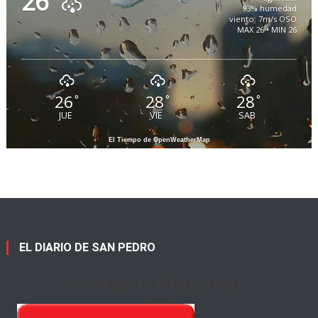
26
93% humedad
viento: 7m/s OSO
MAX 26 • MIN 26
26
28
28
°
°
°
JUE
VIE
SAB
El Tiempo de OpenWeatherMap
EL DIARIO DE SAN PEDRO
Horario Atención