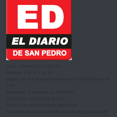
Lunes - Viernes: 9 a.m.-16 p.m.
Sábados: 10 a. m.-13 p. m.
Registro de la Propiedad Intelectual Nº 5335348 Edición Nº
6168
Propietario: El Diario de San Pedro SRL.
Fundado el 7 de Octubre de 2002
Director: Fernando González Bettendorff
El numero de emisión es 6168 al día de hoy 12 de abril de