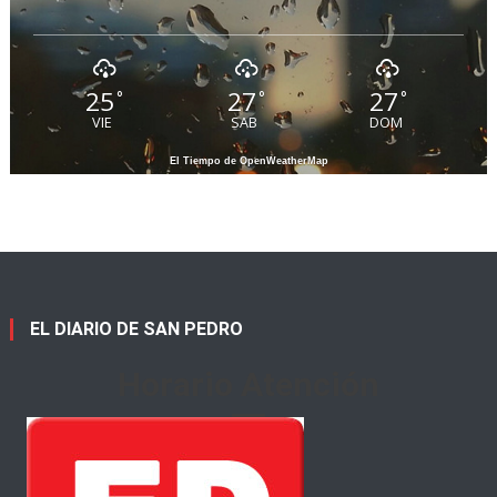
25
27
27
°
°
°
VIE
SAB
DOM
El Tiempo de OpenWeatherMap
EL DIARIO DE SAN PEDRO
Horario Atención