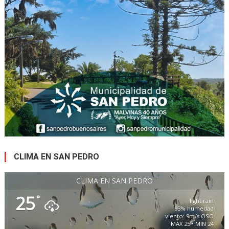
CLIMA EN SAN PEDRO
CLIMA EN SAN PEDRO
25
°
light rain
93% humedad
viento: 9m/s OSO
MAX 25 • MIN 24