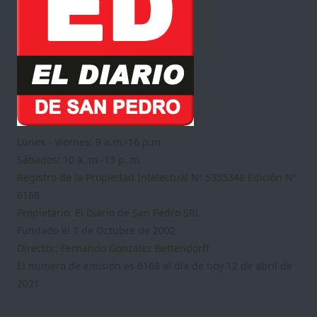
Lunes - Viernes: 9 a.m.-16 p.m.
Sábados: 10 a. m.-13 p. m.
Registro de la Propiedad Intelectual Nº 5335348 Edición Nº
6168
Propietario: El Diario de San Pedro SRL.
Fundado el 7 de Octubre de 2002
Director: Fernando González Bettendorff
El numero de emisión es 6168 al día de hoy 12 de abril de
2021