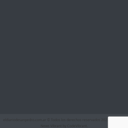
eldiariodesanpedro.com.ar © Todos los derechos reservados 2022
|
Theme:
News Vibrant by
CodeVibrant
.