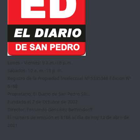
Lunes - Viernes: 9 a.m.-16 p.m.
Sábados: 10 a. m.-13 p. m.
Registro de la Propiedad Intelectual Nº 5335348 Edición Nº
6168
Propietario: El Diario de San Pedro SRL.
Fundado el 7 de Octubre de 2002
Director: Fernando González Bettendorff
El numero de emisión es 6168 al día de hoy 12 de abril de
2021