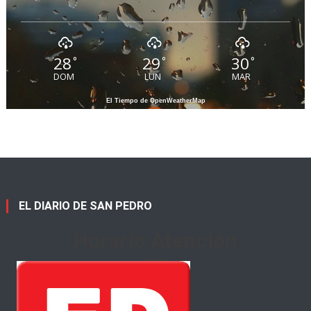
28
29
30
°
°
°
DOM
LUN
MAR
El Tiempo de OpenWeatherMap
EL DIARIO DE SAN PEDRO
Horario Atención