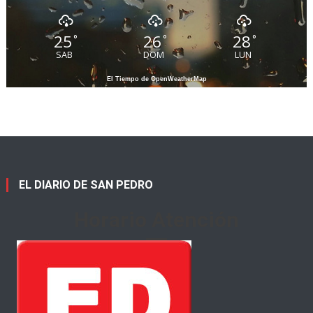
25
26
28
°
°
°
SAB
DOM
LUN
El Tiempo de OpenWeatherMap
EL DIARIO DE SAN PEDRO
Horario Atención