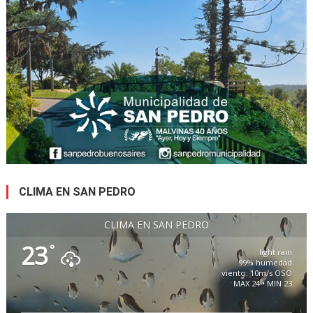
CLIMA EN SAN PEDRO
CLIMA EN SAN PEDRO
23
°
light rain
99% humedad
viento: 10m/s OSO
MAX 24 • MIN 23