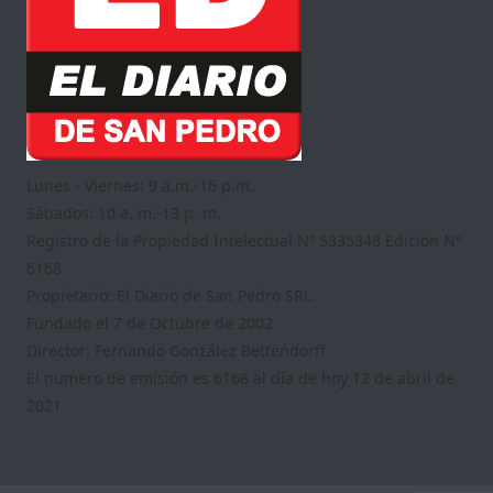
Lunes - Viernes: 9 a.m.-16 p.m.
Sábados: 10 a. m.-13 p. m.
Registro de la Propiedad Intelectual Nº 5335348 Edición Nº
6168
Propietario: El Diario de San Pedro SRL.
Fundado el 7 de Octubre de 2002
Director: Fernando González Bettendorff
El numero de emisión es 6168 al día de hoy 12 de abril de
2021