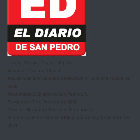
Lunes - Viernes: 9 a.m.-16 p.m.
Sábados: 10 a. m.-13 p. m.
Registro de la Propiedad Intelectual Nº 5335348 Edición Nº
6168
Propietario: El Diario de San Pedro SRL.
Fundado el 7 de Octubre de 2002
Director: Fernando González Bettendorff
El numero de emisión es 6168 al día de hoy 12 de abril de
2021