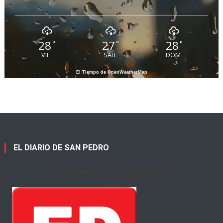
28
27
28
°
°
°
VIE
SAB
DOM
El Tiempo de OpenWeatherMap
EL DIARIO DE SAN PEDRO
Horario Atención