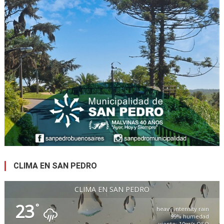
CLIMA EN SAN PEDRO
CLIMA EN SAN PEDRO
23
°
heavy intensity rain
99% humedad
viento: 10m/s OSO