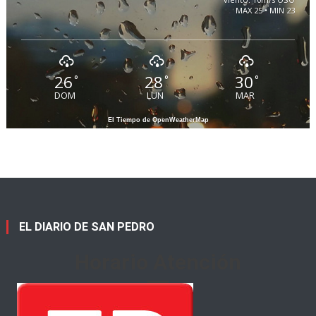
MAX 25 • MIN 23
26
28
30
°
°
°
DOM
LUN
MAR
El Tiempo de OpenWeatherMap
EL DIARIO DE SAN PEDRO
Horario Atención