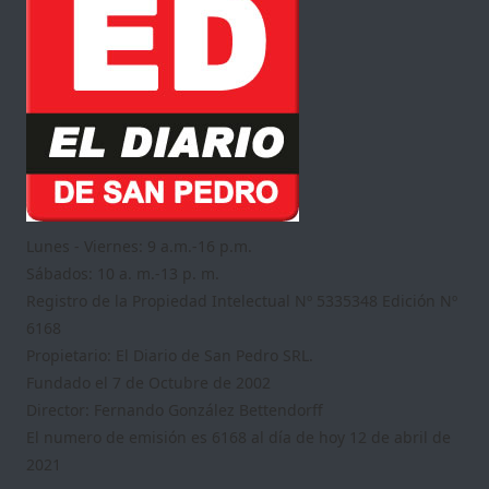
Lunes - Viernes: 9 a.m.-16 p.m.
Sábados: 10 a. m.-13 p. m.
Registro de la Propiedad Intelectual Nº 5335348 Edición Nº
6168
Propietario: El Diario de San Pedro SRL.
Fundado el 7 de Octubre de 2002
Director: Fernando González Bettendorff
El numero de emisión es 6168 al día de hoy 12 de abril de
2021