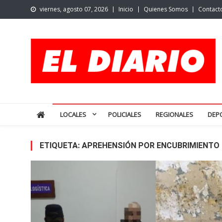
Skip
viernes, agosto 07, 2026
Inicio
Quienes Somos
Contact
to
content
El Diario de San Pedro | N
Noticias de San Pedro y la región
LOCALES
POLICIALES
REGIONALES
DEP
ETIQUETA:
APREHENSIÓN POR ENCUBRIMIENTO