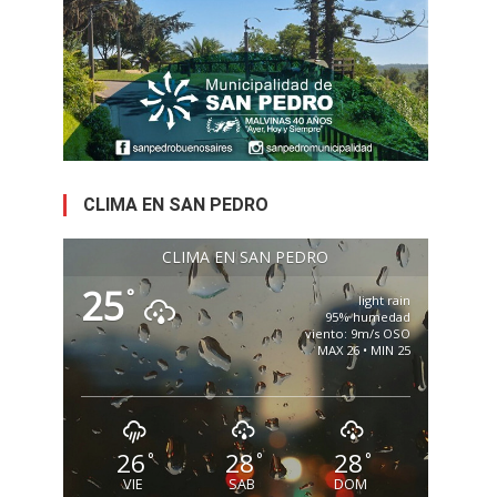
CLIMA EN SAN PEDRO
CLIMA EN SAN PEDRO
25
°
light rain
95% humedad
viento: 9m/s OSO
MAX 26 • MIN 25
26
28
28
°
°
°
VIE
SAB
DOM