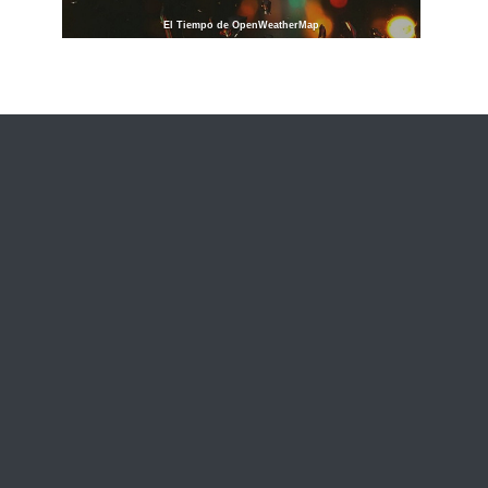
El Tiempo de OpenWeatherMap