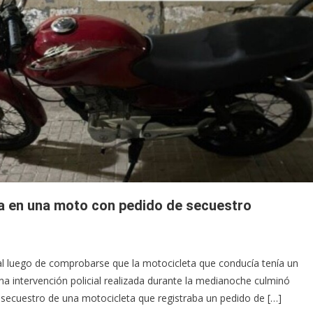
a en una moto con pedido de secuestro
al luego de comprobarse que la motocicleta que conducía tenía un
na intervención policial realizada durante la medianoche culminó
secuestro de una motocicleta que registraba un pedido de […]