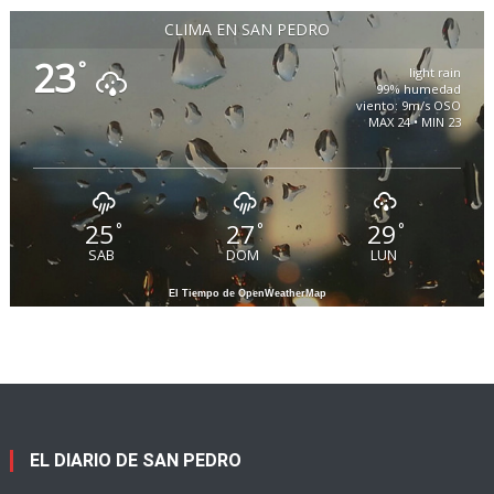
CLIMA EN SAN PEDRO
23
°
light rain
99% humedad
viento: 9m/s OSO
MAX 24 • MIN 23
25
27
29
°
°
°
SAB
DOM
LUN
El Tiempo de OpenWeatherMap
EL DIARIO DE SAN PEDRO