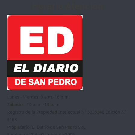
Horario Atención
Lunes - Viernes: 9 a.m.-16 p.m.
Sábados: 10 a. m.-13 p. m.
Registro de la Propiedad Intelectual Nº 5335348 Edición Nº
6168
Propietario: El Diario de San Pedro SRL.
Fundado el 7 de Octubre de 2002