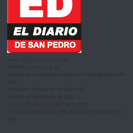
Lunes - Viernes: 9 a.m.-16 p.m.
Sábados: 10 a. m.-13 p. m.
Registro de la Propiedad Intelectual Nº 5335348 Edición Nº
6168
Propietario: El Diario de San Pedro SRL.
Fundado el 7 de Octubre de 2002
Director: Fernando González Bettendorff
El numero de emisión es 6168 al día de hoy 12 de abril de
2021