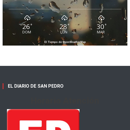
26
28
30
°
°
°
DOM
LUN
MAR
El Tiempo de OpenWeatherMap
EL DIARIO DE SAN PEDRO
Horario Atención