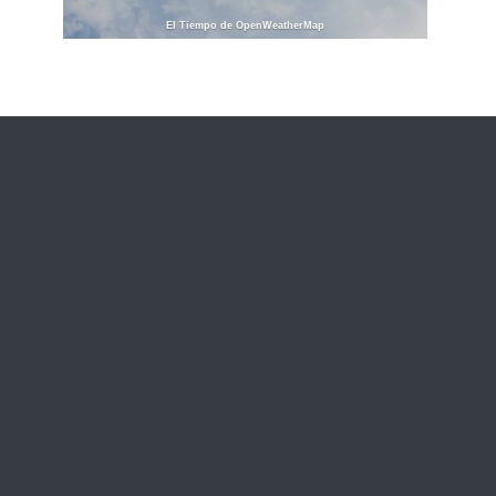
El Tiempo de OpenWeatherMap