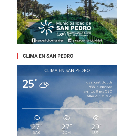
CLIMA EN SAN PEDRO
CLIMA EN SAN PEDRO
25
°
overcast clouds
93% humedad
viento: 8m/s OSO
MAX 25 • MIN 25
27
27
29
°
°
°
SAB
DOM
LUN