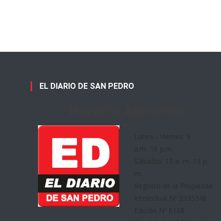
EL DIARIO DE SAN PEDRO
Horario Atención
Lunes - Viernes: 9
a.m.-16 p.m.
Sábados: 10 a. m.-13 p.
m.
Registro de la Propiedad
Intelectual Nº 5335348
Edición Nº 6168