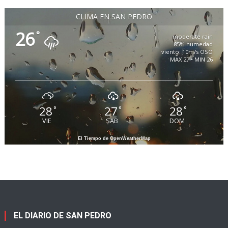
CLIMA EN SAN PEDRO
26
°
moderate rain
85% humedad
viento: 10m/s OSO
MAX 27 • MIN 26
28
27
28
°
°
°
VIE
SAB
DOM
El Tiempo de OpenWeatherMap
EL DIARIO DE SAN PEDRO