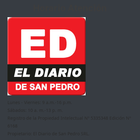
Horario Atención
Lunes - Viernes: 9 a.m.-16 p.m.
Sábados: 10 a. m.-13 p. m.
Registro de la Propiedad Intelectual Nº 5335348 Edición Nº
6168
Propietario: El Diario de San Pedro SRL.