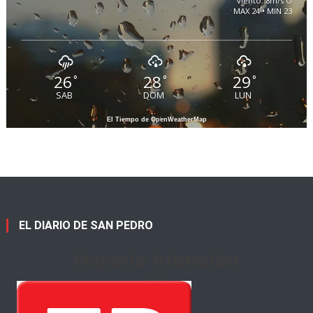
viento: 8m/s O
MAX 24 • MIN 23
26
28
29
°
°
°
SAB
DOM
LUN
El Tiempo de OpenWeatherMap
EL DIARIO DE SAN PEDRO
Horario Atención