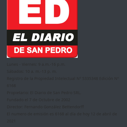
Lunes - Viernes: 9 a.m.-16 p.m.
Sábados: 10 a. m.-13 p. m.
Registro de la Propiedad Intelectual Nº 5335348 Edición Nº
6168
Propietario: El Diario de San Pedro SRL.
Fundado el 7 de Octubre de 2002
Director: Fernando González Bettendorff
El numero de emisión es 6168 al día de hoy 12 de abril de
2021