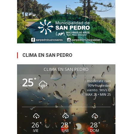
CLIMA EN SAN PEDRO
CLIMA EN SAN PEDRO
25
°
moderate rain
95% humedad
viento: 9m/s O
MAX 26 • MIN 25
26
28
28
°
°
°
VIE
SAB
DOM