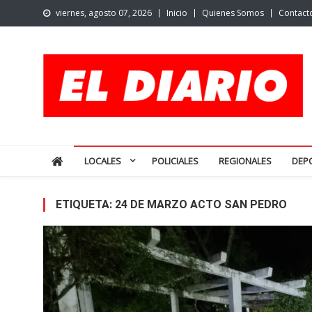
Skip
viernes, agosto 07, 2026
Inicio
Quienes Somos
Contact
to
content
El Diario de San Pedro | N
Noticias de San Pedro y la región
LOCALES
POLICIALES
REGIONALES
DEP
ETIQUETA:
24 DE MARZO ACTO SAN PEDRO