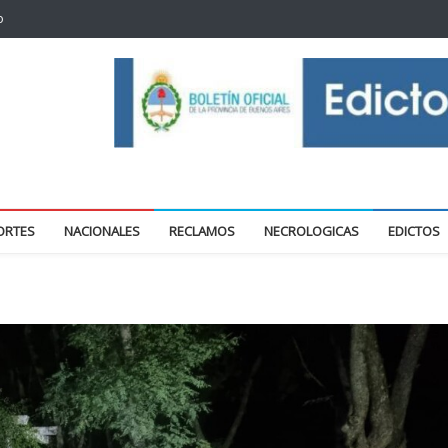
o
oticias locales y regionales
ORTES
NACIONALES
RECLAMOS
NECROLOGICAS
EDICTOS