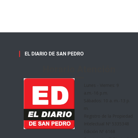
EL DIARIO DE SAN PEDRO
Horario Atención
Lunes - Viernes: 9
a.m.-16 p.m.
Sábados: 10 a. m.-13 p.
m.
Registro de la Propiedad
Intelectual Nº 5335348
Edición Nº 6168