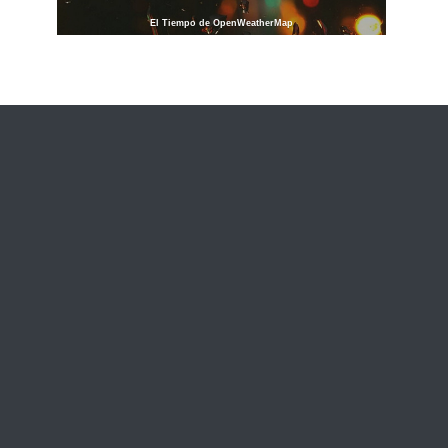
El Tiempo de OpenWeatherMap