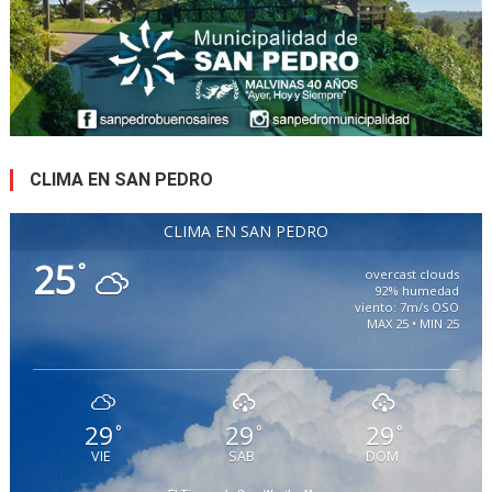
CLIMA EN SAN PEDRO
CLIMA EN SAN PEDRO
25
°
overcast clouds
92% humedad
viento: 7m/s OSO
MAX 25 • MIN 25
29
29
29
°
°
°
VIE
SAB
DOM