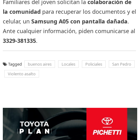
Familiares del joven solicitan la
colaboración de
la comunidad
para recuperar los documentos y el
celular, un
Samsung A05 con pantalla dañada
.
Ante cualquier información, piden comunicarse al
3329-381335
.
Tagged
buenos aires
Locales
Policiales
San Pedro
Violento asalto
Navegación
de
entradas