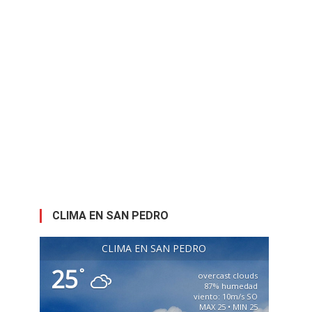
CLIMA EN SAN PEDRO
CLIMA EN SAN PEDRO
25
°
overcast clouds
87% humedad
viento: 10m/s SO
MAX 25 • MIN 25