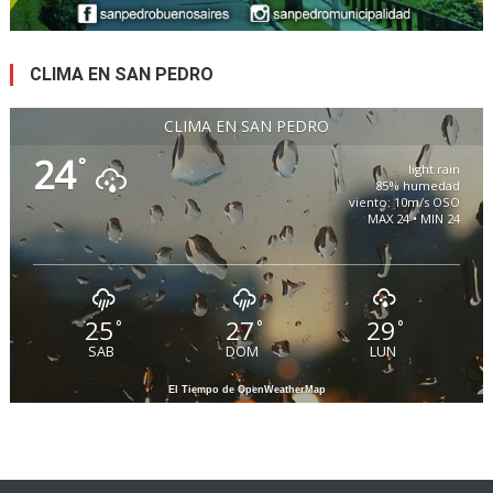
CLIMA EN SAN PEDRO
CLIMA EN SAN PEDRO
24
°
light rain
85% humedad
viento: 10m/s OSO
MAX 24 • MIN 24
25
27
29
°
°
°
SAB
DOM
LUN
El Tiempo de OpenWeatherMap