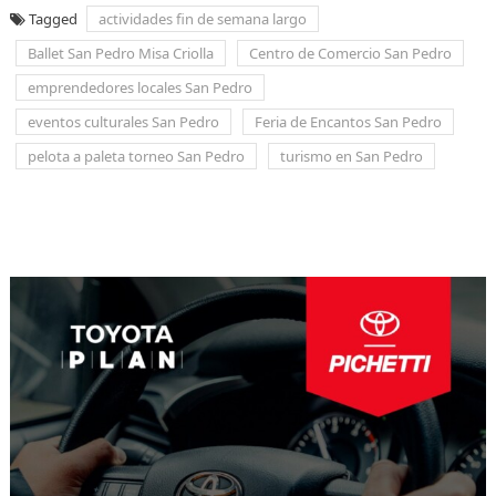
Tagged
actividades fin de semana largo
Ballet San Pedro Misa Criolla
Centro de Comercio San Pedro
emprendedores locales San Pedro
eventos culturales San Pedro
Feria de Encantos San Pedro
pelota a paleta torneo San Pedro
turismo en San Pedro
Navegación
de
entradas