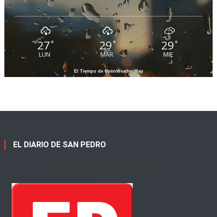
27
29
29
°
°
°
LUN
MAR
MIE
El Tiempo de OpenWeatherMap
EL DIARIO DE SAN PEDRO
Horario Atención