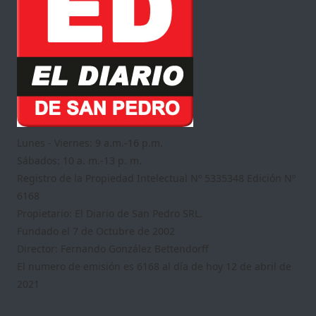
Lunes - Viernes: 9 a.m.-16 p.m.
Sábados: 10 a. m.-13 p. m.
Registro de la Propiedad Intelectual Nº 5335348 Edición Nº
6168
Propietario: El Diario de San Pedro SRL.
Fundado el 7 de Octubre de 2002
Director: Fernando González Bettendorff
El numero de emisión es 6168 al día de hoy 12 de abril de
2021