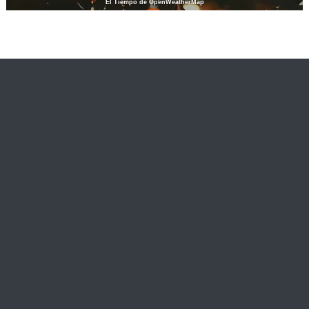
El Tiempo de OpenWeatherMap