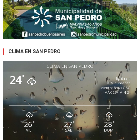
CLIMA EN SAN PEDRO
CLIMA EN SAN PEDRO
24
°
light rain
93% humedad
viento: 8m/s OSO
MAX 25 • MIN 24
26
27
28
°
°
°
VIE
SAB
DOM