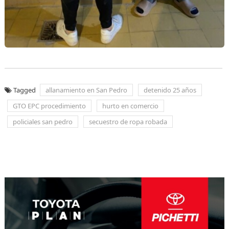
Tagged
allanamiento en San Pedro
detenido 25 años
GTO EPC procedimiento
hurto en comercio
policiales san pedro
secuestro de ropa robada
Navegación
de
entradas