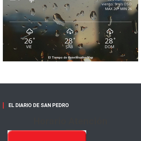
viento: 9m/s OSO
MAX 26 • MIN 26
26
28
28
°
°
°
VIE
SAB
DOM
El Tiempo de OpenWeatherMap
EL DIARIO DE SAN PEDRO
Horario Atención