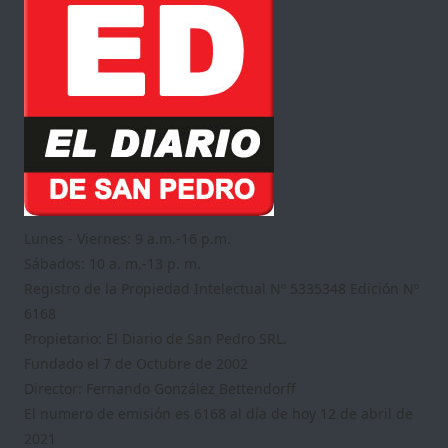
Lunes - Viernes: 9 a.m.-16 p.m.
Sábados: 10 a. m.-13 p. m.
Registro de la Propiedad Intelectual Nº 5335348 Edición Nº
6168
Propietario: El Diario de San Pedro SRL.
Fundado el 7 de Octubre de 2002
Director: Fernando González Bettendorff
El numero de emisión es 6168 al día de hoy 12 de abril de
2021