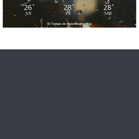
26
28
28
°
°
°
JUE
VIE
SAB
El Tiempo de OpenWeatherMap