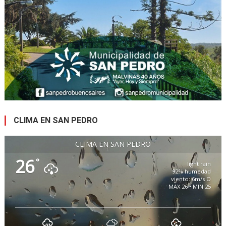
CLIMA EN SAN PEDRO
CLIMA EN SAN PEDRO
26
°
light rain
92% humedad
viento: 6m/s O
MAX 26 • MIN 25