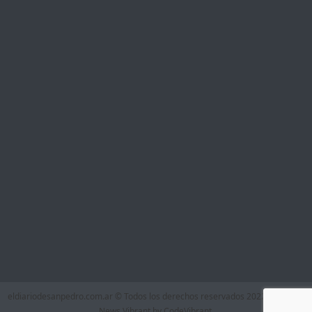
eldiariodesanpedro.com.ar © Todos los derechos reservados 2022
|
Theme:
News Vibrant by
CodeVibrant
.