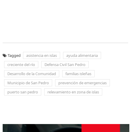
Tagged
asistencia en islas
ayuda alimentaria
creciente del río
Defensa Civil San Pedro
Desarrollo de la Comunidad
familias isleñas
Municipio de San Pedro
prevención de emergencias
puerto san pedro
relevamiento en zona de islas
Navegación
de
entradas