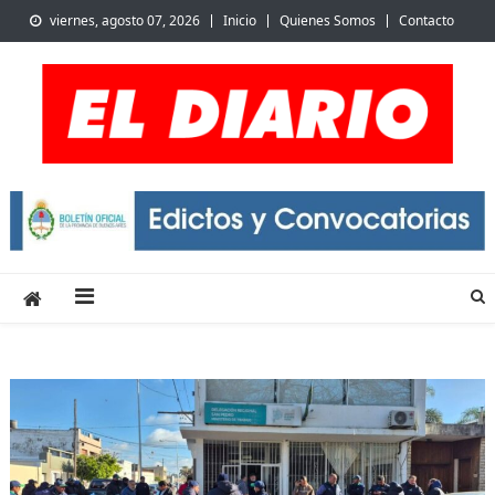
Skip
viernes, agosto 07, 2026
Inicio
Quienes Somos
Contacto
to
content
El Diario de San Pedro |
Noticias de San Pedro y la región
Noticias locales y
regionales