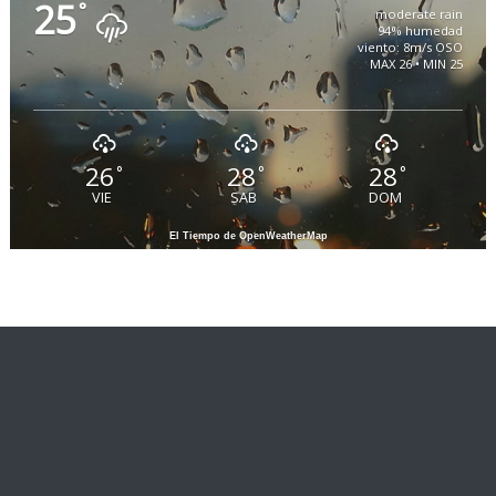
25
°
moderate rain
94% humedad
viento: 8m/s OSO
MAX 26 • MIN 25
26
28
28
°
°
°
VIE
SAB
DOM
El Tiempo de OpenWeatherMap